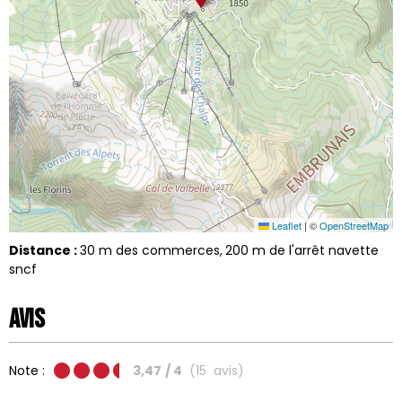
Leaflet
|
©
OpenStreetMap
Distance :
30
m des commerces
200
m de l'arrêt navette
sncf
Avis
Note :
3,47
/ 4
(
15
avis
)