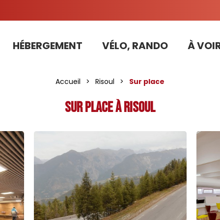
HÉBERGEMENT
VÉLO, RANDO
À VOIR
Tarifs préférentiels Risoul Résa (forfaits, parking ,matériel...)
Accueil
>
Risoul
>
Sur place
Sur place à Risoul