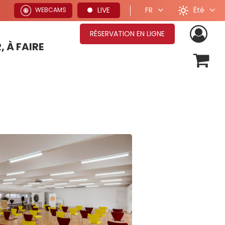
Été
LIVE
FR
WEBCAMS
RÉSERVATION EN LIGNE
, À FAIRE
OFFRES SÉJOURS HIVER