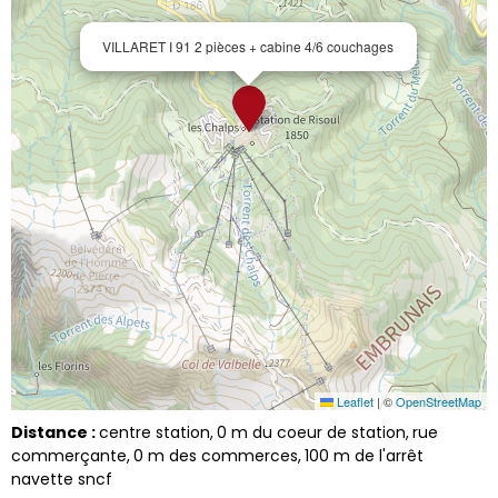
VILLARET I 91 2 pièces + cabine 4/6 couchages
Leaflet
|
©
OpenStreetMap
Distance :
centre station
0
m du coeur de station
rue
commerçante
0
m des commerces
100
m de l'arrêt
navette sncf