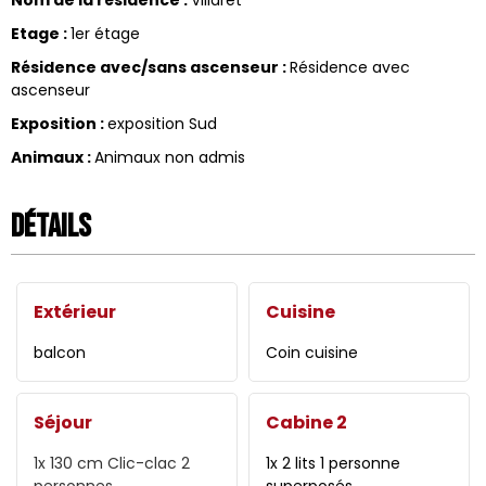
Nom de la résidence
:
Villaret
Etage
:
1er étage
Résidence avec/sans ascenseur
:
Résidence avec
ascenseur
Exposition
:
exposition Sud
Animaux
:
Animaux non admis
Détails
Extérieur
Cuisine
balcon
Coin cuisine
Séjour
Cabine 2
1x 130 cm
Clic-clac 2
1x 2 lits 1 personne