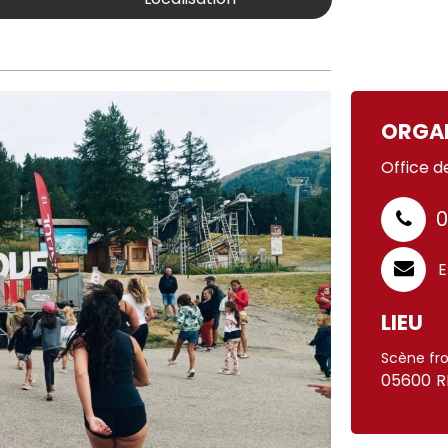
ORGA
Office d
0
E
LIEU
Scène fro
05600
R