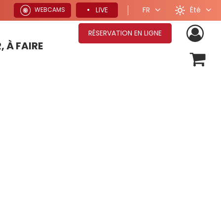
Été
LIVE
FR
WEBCAMS
RÉSERVATION EN LIGNE
, À FAIRE
OFFRES SÉJOURS HIVER