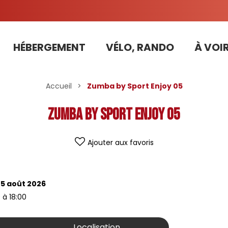
HÉBERGEMENT
VÉLO, RANDO
À VOIR
Tarifs préférentiels Risoul Résa (forfaits, parking ,matériel...)
Accueil
>
Zumba by Sport Enjoy 05
Zumba by Sport Enjoy 05
Ajouter aux favoris
25 août 2026
 à 18:00
Localisation