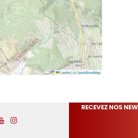
Leaflet
|
©
OpenStreetMap
RECEVEZ NOS NEW