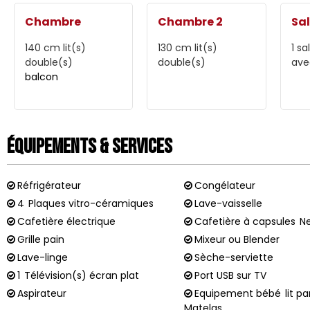
Chambre
Chambre 2
Sal
140 cm
lit(s)
130 cm
lit(s)
1
sa
double(s)
double(s)
ave
balcon
Équipements & Services
Réfrigérateur
Congélateur
4
Plaques vitro-céramiques
Lave-vaisselle
Cafetière électrique
Cafetière à capsules
N
Grille pain
Mixeur ou Blender
Lave-linge
Sèche-serviette
1
Télévision(s) écran plat
Port USB sur TV
Aspirateur
Equipement bébé
lit p
Matelas