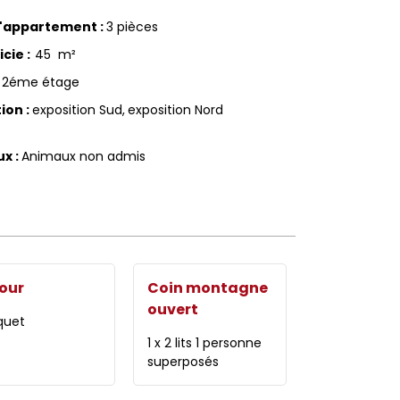
d'appartement
:
3 pièces
icie
:
45
m²
2éme étage
tion
:
exposition Sud
exposition Nord
ux
:
Animaux non admis
our
Coin montagne
ouvert
quet
1 x 2 lits 1 personne
superposés