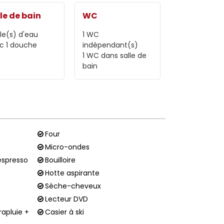
le de bain
WC
lle(s) d'eau
1
WC
c 1 douche
indépendant(s)
1
WC dans salle de
bain
Four
Micro-ondes
espresso
Bouilloire
Hotte aspirante
Sèche-cheveux
Lecteur DVD
arapluie +
Casier à ski