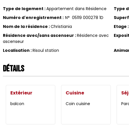
Type de logement
:
Appartement dans Résidence
Type 
Numéro d'enregistrement
:
N°
05119 000278 1D
Superf
Nom de la résidence
:
Christiania
Etage
:
Résidence avec/sans ascenseur
:
Résidence avec
Exposi
ascenseur
Localisation
:
Risoul station
Anima
Détails
Extérieur
Cuisine
Séj
balcon
Coin cuisine
Par