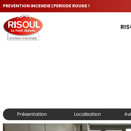
PREVENTION INCENDIE | PERIODE ROUGE !
RIS
LES INCONTOURNABLES
Présentation
Localisation
Av