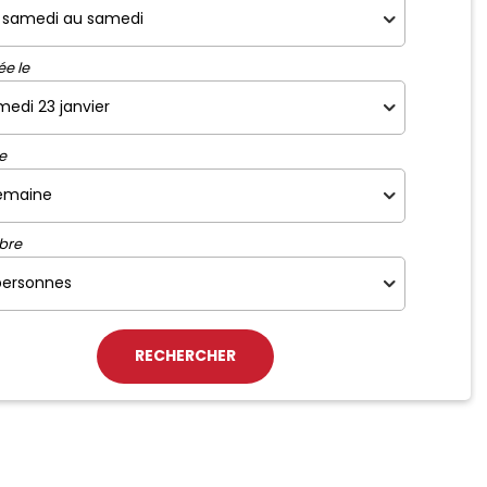
ée le
e
bre