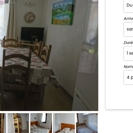
Arriv
Duré
Nom