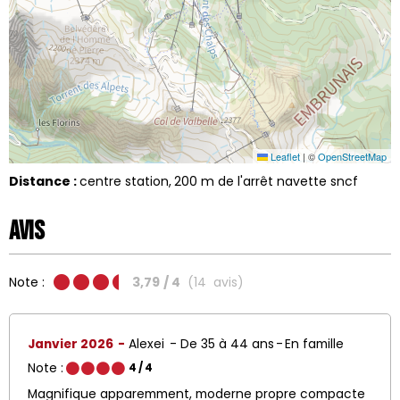
Leaflet
|
©
OpenStreetMap
Distance :
centre station
200
m de l'arrêt navette sncf
Avis
Note :
3,79
/ 4
(
14
avis
)
Janvier 2026
Alexei
De 35 à 44 ans
En famille
Note :
4
/ 4
Magnifique apparemment, moderne propre compacte