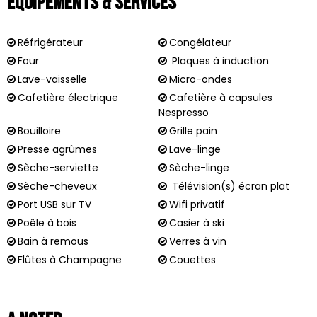
Équipements & Services
Réfrigérateur
Congélateur
Four
Plaques à induction
Lave-vaisselle
Micro-ondes
Cafetière électrique
Cafetière à capsules
Nespresso
Bouilloire
Grille pain
Presse agrûmes
Lave-linge
Sèche-serviette
Sèche-linge
Sèche-cheveux
Télévision(s) écran plat
Port USB sur TV
Wifi privatif
Poêle à bois
Casier à ski
Bain à remous
Verres à vin
Flûtes à Champagne
Couettes