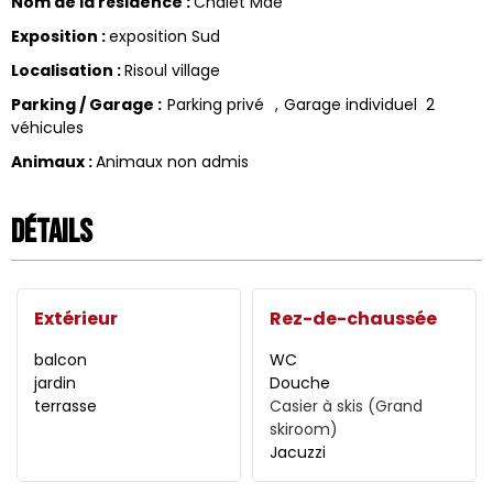
Nom de la résidence
:
Chalet Maé
Exposition
:
exposition Sud
Localisation
:
Risoul village
Parking / Garage
:
Parking privé
Garage individuel
2
véhicules
Animaux
:
Animaux non admis
Détails
Extérieur
Rez-de-chaussée
balcon
WC
jardin
Douche
terrasse
Casier à skis
(Grand
skiroom)
Jacuzzi