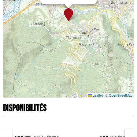
Leaflet
|
©
OpenStreetMap
Disponibilités
sam. 01 août - 08 août
sam. 08 août - 15