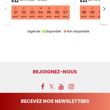
S32
S33
S
D
L
M
M
J
V
S
D
L
S32 sam. 01 août - 08 août
01
02
03
04
05
06
07
08
09
10
11
août
août
août
août
août
août
août
août
août
août
ao
Légende :
Disponible
Non disponible
REJOIGNEZ-NOUS
RECEVEZ NOS NEWSLETTERS