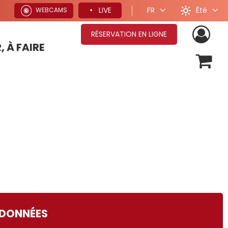
Été
LIVE
FR
WEBCAMS
RÉSERVATION EN LIGNE
, À FAIRE
OFFRES SÉJOURS HIVER
DONNÉES