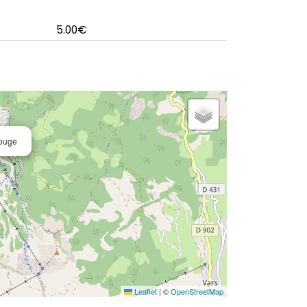
5.00€
Rouge
Leaflet
|
©
OpenStreetMap