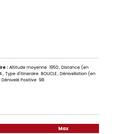
ire
:
Altitude moyenne
1950
Distance (en
4
Type d'itineraire
BOUCLE
Dénivellation (en
Dénivelé Positive
98
n
Max