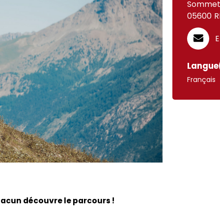
Sommet 
05600
R
E
Langue(
Français
 chacun découvre le parcours !