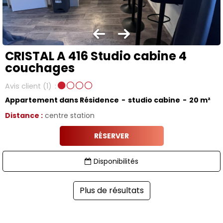
CRISTAL A 416 Studio cabine 4
couchages
Avis client
(1)
Appartement dans Résidence
studio cabine
20
m²
Distance :
centre station
RÉSERVER
Disponibilités
Plus de résultats