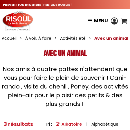
PREVENTION INCENDIE | PERIODE ROUGE !
MENU
Accueil
>
À voir, À faire
>
Activités été
>
Avec un animal
Avec un animal
Nos amis à quatre pattes n'attendent que
vous pour faire le plein de souvenir ! Cani-
rando , visite du chenil , Poney, des activités
plein-air pour le plaisir des petits & des
plus grands !
3
résultats
Tri :
Aléatoire
Alphabétique