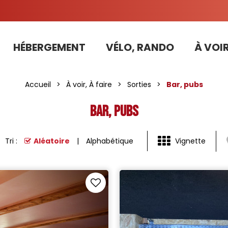
HÉBERGEMENT
VÉLO, RANDO
À VOIR
Tarifs préférentiels Risoul Résa (forfaits, parking ,matériel...)
Accueil
>
À voir, À faire
>
Sorties
>
Bar, pubs
Bar, pubs
Tri :
Aléatoire
Alphabétique
Vignette