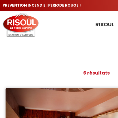
PREVENTION INCENDIE | PERIODE ROUGE !
RISOUL
LES INCONTOURNABLES
6
résultats