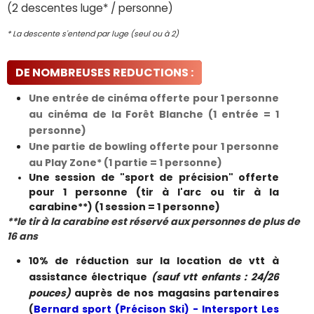
(2 descentes luge* / personne)
* La descente s'entend par luge (seul ou à 2)
DE NOMBREUSES REDUCTIONS :
Une entrée de
cinéma
offerte pour 1 personne
au cinéma de la Forêt Blanche
(1 entrée = 1
personne)
Une partie de bowling offerte pour 1 personne
au Play Zone
* (1 partie = 1 personne)
Une session de "sport de précision" offerte
pour 1 personne (tir à l'arc ou tir à la
carabine**) (1 session = 1 personne) ​
**le tir à la carabine est réservé aux personnes de plus de
16 ans
10% de réduction sur la location de vtt à
assistance électrique
(sauf vtt enfants : 24/26
pouces)
auprès de nos magasins partenaires
(
Bernard sport (Précison Ski) - Intersport Les