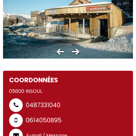
COORDONNÉES
05600
RISOUL
0487331040
0614050895
E-mail / Message