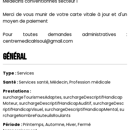
Médecins conventionnés secteur 1
Merci de vous munir de votre carte vitale à jour et d'un
moyen de paiement
Pour toutes demandes administratives :
centremedicalrisoul@gmail.com
Général
Type
:
Services
Santé
:
Services santé
Médecin
Profession médicale
Prestations
:
surchargeTourismesAdaptes
surchargeDescriptifHandicap
Moteur
surchargeDescriptifHandicapAuditif
surchargeDesc
riptifHandicapVisuel
surchargeDescriptifHandicapMental
su
rchargeNombreFauteuilsRoulants
Période
:
Printemps
Automne
Hiver
Fermé