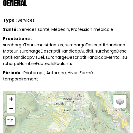
Général
Type
:
Services
Santé
:
Services santé
Médecin
Profession médicale
Prestations
:
surchargeTourismesAdaptes
surchargeDescriptifHandicap
Moteur
surchargeDescriptifHandicapAuditif
surchargeDesc
riptifHandicapVisuel
surchargeDescriptifHandicapMental
su
rchargeNombreFauteuilsRoulants
Période
:
Printemps
Automne
Hiver
Fermé
temporairement
+
−