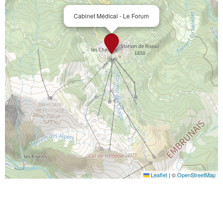
Cabinet Médical - Le Forum
Leaflet
|
©
OpenStreetMap