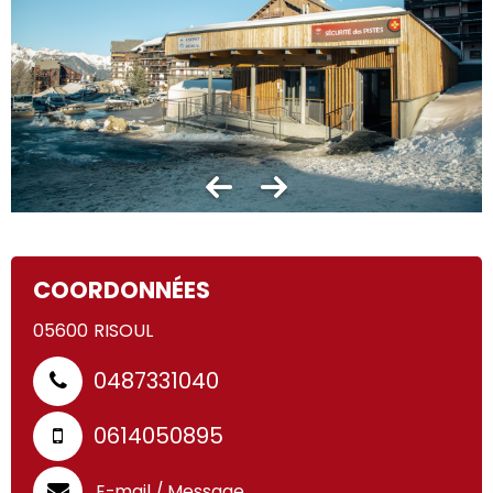
COORDONNÉES
05600
RISOUL
0487331040
0614050895
E-mail / Message