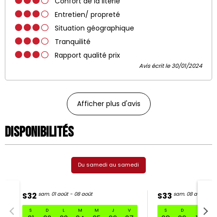
Confort de la literie
Entretien/ propreté
Situation géographique
Tranquilité
Rapport qualité prix
Avis écrit le 30/01/2024
Afficher plus d'avis
Disponibilités
Du samedi au samedi
S32
sam. 01 août - 08 août
S33
sam. 08 août - 15
S
D
L
M
M
J
V
S
D
L
S32 sam. 01 août - 08 août