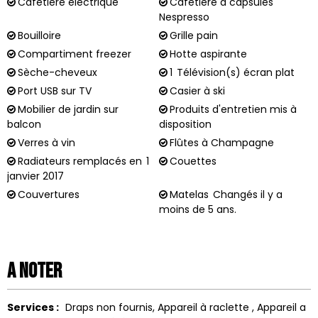
Cafetière électrique
Cafetière à capsules
Nespresso
Bouilloire
Grille pain
Compartiment freezer
Hotte aspirante
Sèche-cheveux
1
Télévision(s) écran plat
Port USB sur TV
Casier à ski
Mobilier de jardin sur
Produits d'entretien mis à
balcon
disposition
Verres à vin
Flûtes à Champagne
Radiateurs remplacés en
1
Couettes
janvier 2017
Couvertures
Matelas
Changés il y a
moins de 5 ans.
A noter
Services :
Draps non fournis
Appareil à raclette
Appareil a