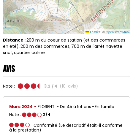
Leaflet
|
©
OpenStreetMap
Distance :
200
m du coeur de station (et des commerces
en été)
200
m des commerces
700
m de l'arrêt navette
sncf
quartier calme
Avis
Note :
3,2
/ 4
(
10
avis
)
Mars 2024
FLORENT
De 45 à 54 ans
En famille
Note :
3
/ 4
Conformité (Le descriptif était-il conforme
à la prestation)