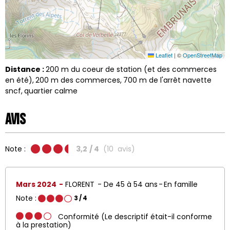
Leaflet
|
©
OpenStreetMap
Distance :
200
m du coeur de station (et des commerces
en été)
200
m des commerces
700
m de l'arrêt navette
sncf
quartier calme
Avis
Note :
3,2
/ 4
(
10
avis
)
Mars 2024
FLORENT
De 45 à 54 ans
En famille
Note :
3
/ 4
Conformité (Le descriptif était-il conforme
à la prestation)