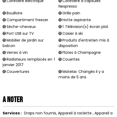
Cafetière électrique
Cafetière à capsules
Nespresso
Bouilloire
Grille pain
Compartiment freezer
Hotte aspirante
Sèche-cheveux
1
Télévision(s) écran plat
Port USB sur TV
Casier à ski
Mobilier de jardin sur
Produits d'entretien mis à
balcon
disposition
Verres à vin
Flûtes à Champagne
Radiateurs remplacés en
1
Couettes
janvier 2017
Couvertures
Matelas
Changés il y a
moins de 5 ans.
A noter
Services :
Draps non fournis
Appareil à raclette
Appareil a