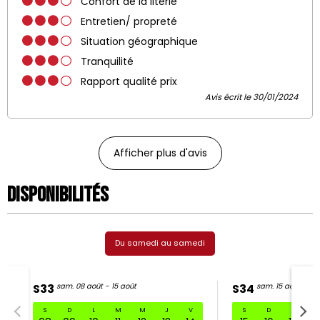
Confort de la literie
Entretien/ propreté
Situation géographique
Tranquilité
Rapport qualité prix
Avis écrit le 30/01/2024
Afficher plus d'avis
Disponibilités
Du samedi au samedi
S33
sam. 08 août - 15 août
S34
sam. 15 août - 22
S
D
L
M
M
J
V
S
D
L
S33 sam. 08 août - 15 août