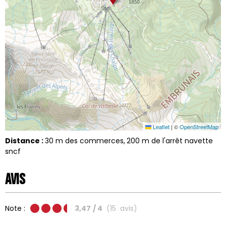
Leaflet
|
©
OpenStreetMap
Distance :
30
m des commerces
200
m de l'arrêt navette
sncf
Avis
Note :
3,47
/ 4
(
15
avis
)