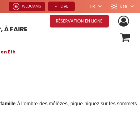
Été
LIVE
FR
WEBCAMS
RÉSERVATION EN LIGNE
, À FAIRE
OFFRES SÉJOURS HIVER
en Eté
famille
à l’ombre des mélèzes, pique-niquez sur les sommets