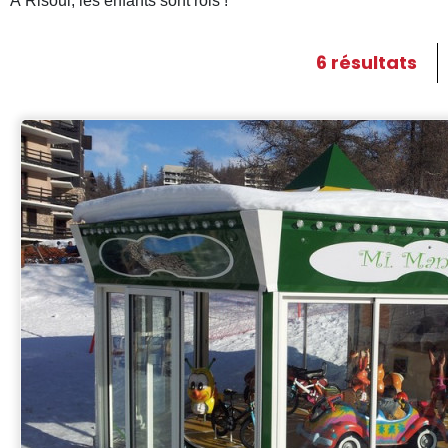
À Risoul, les enfants sont rois !
6
résultats