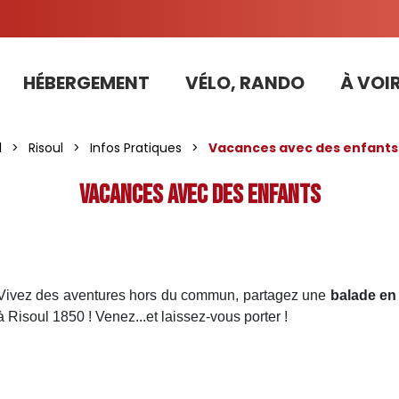
HÉBERGEMENT
VÉLO, RANDO
À VOIR
Tarifs préférentiels Risoul Résa (forfaits, parking ,matériel...)
l
>
Risoul
>
Infos Pratiques
>
Vacances avec des enfants 
Vacances avec des enfants
. Vivez des aventures hors du commun
, partagez une
balade en 
 Risoul 1850 ! Venez...et laissez-vous porter !