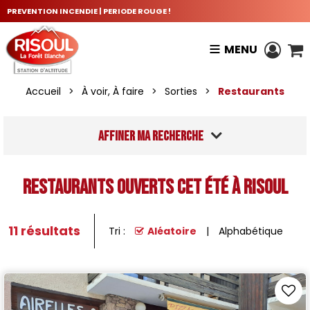
PREVENTION INCENDIE | PERIODE ROUGE !
MENU
Accueil
>
À voir, À faire
>
Sorties
>
Restaurants
Affiner ma recherche
Restaurants ouverts cet été à Risoul
11
résultats
Tri :
Aléatoire
Alphabétique