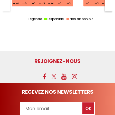
août
août
août
août
août
août
août
août
août
août
ao
Légende :
Disponible
Non disponible
REJOIGNEZ-NOUS
RECEVEZ NOS NEWSLETTERS