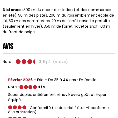
Distance :
300
m du coeur de station (et des commerces
en été)
50
m des pistes
200
m du rassemblement école de
ski
50
m des commerces
20
m de l'arrêt navette gratuite
(seulement en hiver)
350
m de l'arrêt navette sncf
100
m
du front de neige
Avis
Note :
3,6
/ 4
(
5
avis
)
Février 2026
Eric
De 35 à 44 ans
En famille
Note :
4
/ 4
Super duplex entièrement rénové avec goût et hyper
équipé
Conformité (Le descriptif était-il conforme
à la prestation)