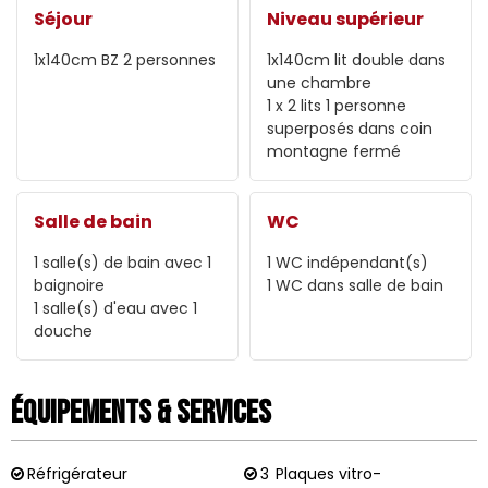
Séjour
Niveau supérieur
1x140cm
BZ 2 personnes
1x140cm
lit double dans
une chambre
1
x 2 lits 1 personne
superposés dans coin
montagne fermé
Salle de bain
WC
1
salle(s) de bain avec 1
1
WC indépendant(s)
baignoire
1
WC dans salle de bain
1
salle(s) d'eau avec 1
douche
Équipements & Services
Réfrigérateur
3
Plaques vitro-