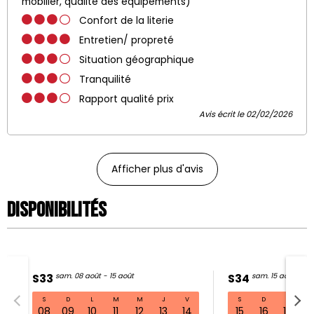
mobilier, qualité des équipements)
Confort de la literie
Entretien/ propreté
Situation géographique
Tranquilité
Rapport qualité prix
Avis écrit le 02/02/2026
Afficher plus d'avis
Disponibilités
S33
sam. 08 août - 15 août
S34
sam. 15 août - 22
S
D
L
M
M
J
V
S
D
L
S33 sam. 08 août - 15 août
08
09
10
11
12
13
14
15
16
17
1