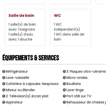
Salle de bain
WC
1
salle(s) de bain
1
WC
avec 1 baignoire
indépendant(s)
1
salle(s) d'eau
1
WC dans salle de
avec 1 douche
bain
Équipements & Services
Réfrigérateur
3
Plaques vitro-cérami
Lave-vaisselle
Micro-ondes
Cafetière à capsules
Nespresso
Bouilloire
Mixeur ou Blender
Lave-linge
2
Télévision(s) écran plat
Port USB sur TV
Aspirateur
Rehausseur de chaises 