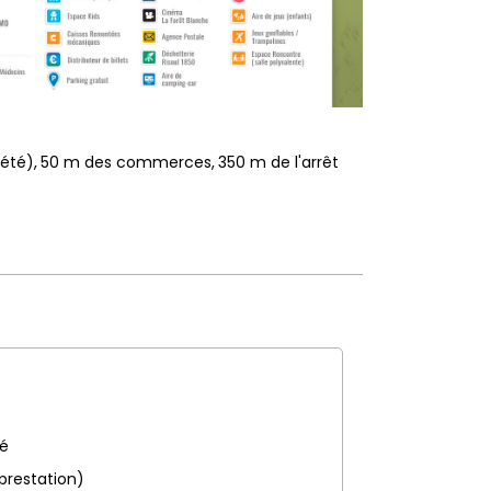
 été)
50
m des commerces
350
m de l'arrêt
pé
 prestation)