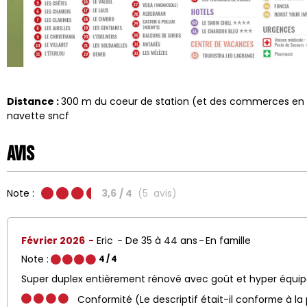
Distance :
300
m du coeur de station (et des commerces en
navette sncf
Avis
Note :
3,6
/ 4
(
5
avis
)
Février 2026
Eric
De 35 à 44 ans
En famille
Note :
4
/ 4
Super duplex entièrement rénové avec goût et hyper équi
Conformité (Le descriptif était-il conforme à la