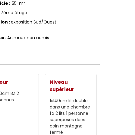
icie
:
55
m²
7éme étage
tion
:
exposition Sud/Ouest
ux
:
Animaux non admis
our
Niveau
supérieur
40cm
BZ 2
sonnes
1x140cm
lit double
dans une chambre
1
x 2 lits 1 personne
superposés dans
coin montagne
fermé