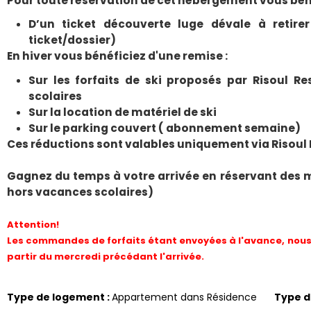
Pour toute réservation de cet hébergement vous béné
D’un ticket découverte luge dévale à retirer
ticket/dossier)
En hiver vous bénéficiez d'une remise :
Sur les forfaits de ski proposés par Risoul R
scolaires
Sur la location de matériel de ski
Sur le parking couvert ( abonnement semaine)
Ces réductions sont valables uniquement via Risoul
Gagnez du temps à votre arrivée en réservant des 
hors vacances scolaires)
Attention!
Les commandes de forfaits étant envoyées à l'avance, nous 
partir du mercredi précédant l'arrivée.
Type de logement
:
Appartement dans Résidence
Type 