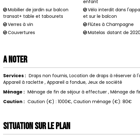
enfant
Mobilier de jardin sur balcon
Vélo interdit dans l'ap
transat+ table et tabourets
et sur le balcon
Verres à vin
Flûtes à Champagne
Couvertures
Matelas
datant de 202
A noter
Services :
Draps non fournis
Location de draps
à réserver à 
Appareil à raclette
Appareil a fondue
Jeux de société
Ménage :
Ménage de fin de séjour à effectuer
Ménage de fi
Caution :
Caution (€) :
1000€
Caution ménage (€):
80€
Situation sur le Plan