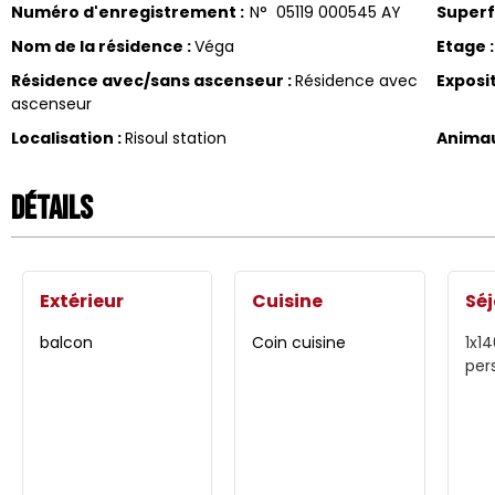
Numéro d'enregistrement
:
N°
05119 000545 AY
Superf
Nom de la résidence
:
Véga
Etage
:
Résidence avec/sans ascenseur
:
Résidence avec
Exposi
ascenseur
Localisation
:
Risoul station
Anima
Détails
Extérieur
Cuisine
Séj
balcon
Coin cuisine
1x1
per