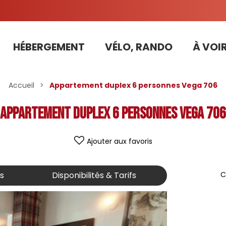
HÉBERGEMENT
VÉLO, RANDO
À VOIR
Tarifs préférentiels Risoul Résa (forfaits, parking ,matériel...)
Accueil
>
Appartement duplex 6 personnes Vega 706
Appartement duplex 6 personnes Vega 706
Ajouter aux favoris
is
Disponibilités & Tarifs
C