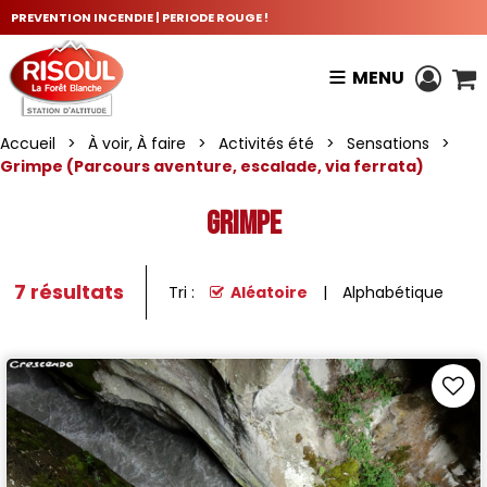
PREVENTION INCENDIE | PERIODE ROUGE !
MENU
Accueil
>
À voir, À faire
>
Activités été
>
Sensations
>
Grimpe (Parcours aventure, escalade, via ferrata)
Grimpe
7
résultats
Tri :
Aléatoire
Alphabétique