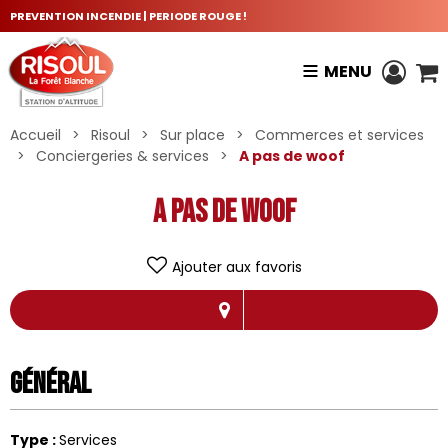
PREVENTION INCENDIE | PERIODE ROUGE !
MENU
Accueil
>
Risoul
>
Sur place
>
Commerces et services
>
Conciergeries & services
>
A pas de woof
A pas de woof
Ajouter aux favoris
Général
Type
:
Services