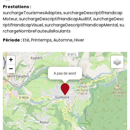
Prestations
:
surchargeTourismesAdaptes
surchargeDescriptifHandicap
Moteur
surchargeDescriptifHandicapAuditif
surchargeDesc
riptifHandicapVisuel
surchargeDescriptifHandicapMental
su
rchargeNombreFauteuilsRoulants
Période
:
Eté
Printemps
Automne
Hiver
+
−
A pas de woof