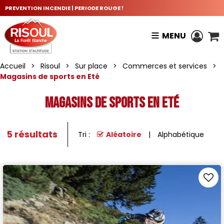
PREVENTION INCENDIE | PERIODE ROUGE !
MENU
Accueil
>
Risoul
>
Sur place
>
Commerces et services
>
Magasins de sports en Eté
Magasins de sports en Eté
5
résultats
Tri :
Aléatoire
Alphabétique