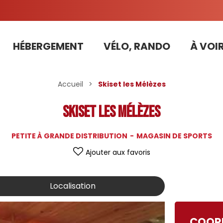
HÉBERGEMENT
VÉLO, RANDO
À VOIR
Tarifs préférentiels Risoul Résa (forfaits, parking ,matériel...)
Accueil
>
Skiset les Mélèzes
Skiset les Mélèzes
PETITE À GRANDE DISTRIBUTION
MAGASIN DE SPORTS
Ajouter aux favoris
Localisation
COOR