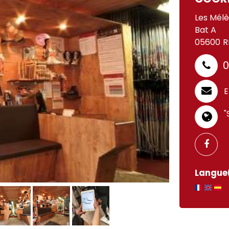
Les Mél
Bat A
05600
R
0
E
"
Langue(