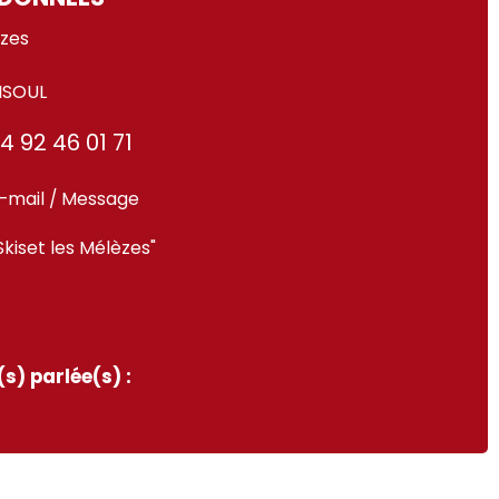
èzes
ISOUL
4 92 46 01 71
-mail / Message
Skiset les Mélèzes"
s) parlée(s) :