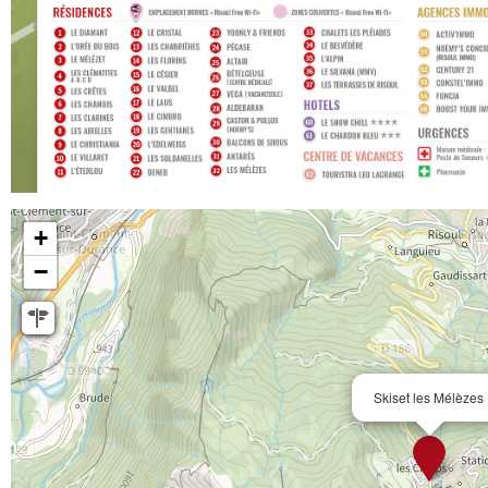
+
−
Skiset les Mélèzes