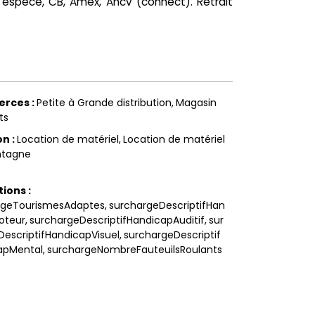
 espèce, CB, Amex, Ancv (connect). Retrait
erces
:
Petite à Grande distribution
Magasin
ts
on
:
Location de matériel
Location de matériel
tagne
tions
:
rgeTourismesAdaptes
surchargeDescriptifHan
oteur
surchargeDescriptifHandicapAuditif
sur
escriptifHandicapVisuel
surchargeDescriptif
apMental
surchargeNombreFauteuilsRoulants