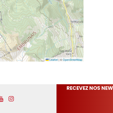
Leaflet
|
©
OpenStreetMap
RECEVEZ NOS NEW