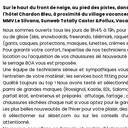
Sur le haut du front de neige, au pied des pistes, dan
l'hôtel Chardon Bleu, à proximité du village vacance
MMV Le Silvana, Sunweb Totally Castor &Pollux, Vac
Nous sommes ouverts tous les jours de 8h45 à 19h, pou
ou de glisse (skis, snowboards, freerando, télémark, raque
(gants, casques, protections, masques, lunettes, crèmes s
Pour garantir votre confort, l’expertise de nos techniciens
location ou l’acquisition de vos chaussures ski. Nouveauté
le serrage BOA vous est proposée.
Une équipe de techniciens sérieux et sympathiques vous 
l’entretien de votre matériel ; les services boot fitting pou
Qualité toujours au top ! Nous avons testé et sélectionn
parmi de grandes marques (Rossignol, Kastle, EDL, Salomon,
parfait état, entretenus et préparés : affutage, fartage 
chaussures séchées chaque nuit si vous optez pour le gar
Les plus belles nouveautés de l’hiver pour votre plaisir, d
à sélectionner sur skiset.com ou sur les conseils d’
attentionné.