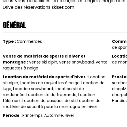
Nous vous accueillons en français et anglais. Règlement
Drive des réservations skiset.com
Général
Type
:
Commerces
Comm
de spor
Vente de matériel de sports d'hiver et
Locati
montagne
:
Vente ski alpin
Vente snowboard
Vente
de mon
raquettes à neige
Location de matériel de sports d'hiver
:
Location
Presta
ski alpin
Location de raquettes à neige
Location de
surcha
luge
Location snowboard
Location ski de
dicapM
randonnée
Location ski de freerando
Location
chargeD
télémark
Location de casques de ski
Location de
Handic
matériel de sécurité pour la montagne en hiver
Période
:
Printemps
Automne
Hiver