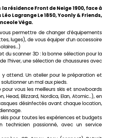
s la résidence Front de Neige 1900, face à
s Léo Lagrange Le 1850, Yoonly & Friends,
anceole Véga.
r vous permettre de changer d’équipements
ttes, luges), de vous équiper d’un accessoire
olaires…)
 et du scanner 3D : la bonne sélection pour la
 de l’hiver, une sélection de chaussures avec
y attend. Un atelier pour le préparation et
r solutionner un mal aux pieds.
é pour vous les meilleurs skis et snowboards
 Head, Blizzard, Nordica, Elan, Atomic…), en
; casques désinfectés avant chaque location,
diennage.
es skis pour toutes les expériences et budgets
un technicien passionné, avec un service