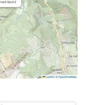
rnard Sport 2
Leaflet
|
©
OpenStreetMap