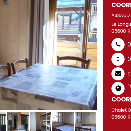
COORD
ASSAUD
Le Langu
05600
R
0
0
E
"
COOR
Chalet B
05600
R