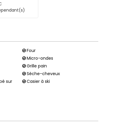
C
épendant(s)
Four
Micro-ondes
Grille pain
Sèche-cheveux
ébé sur
Casier à ski