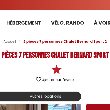
HÉBERGEMENT
VÉLO, RANDO
À VOIR
Tarifs préférentiels Risoul Résa (forfaits, parking ,matériel...)
Accueil
>
2 pièces 7 personnes Chalet Bernard Sport 2
 pièces 7 personnes Chalet Bernard Sport
Ajouter aux favoris
Autres locations