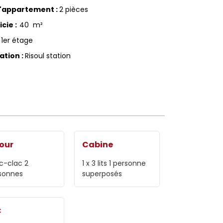
d'appartement
:
2 pièces
icie
:
40
m²
1er étage
sation
:
Risoul station
our
Cabine
ic-clac 2
1
x 3 lits 1 personne
sonnes
superposés
C