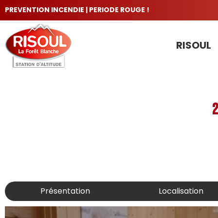
PREVENTION INCENDIE | PERIODE ROUGE !
RISOUL
LES INCONTOURNABLES
2
Présentation
Localisation