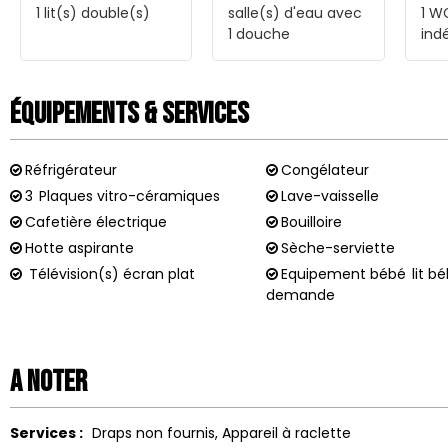
1
lit(s) double(s)
salle(s) d'eau avec
1
W
1 douche
ind
Équipements & Services
Réfrigérateur
Congélateur
3
Plaques vitro-céramiques
Lave-vaisselle
Cafetière électrique
Bouilloire
Hotte aspirante
Sèche-serviette
Télévision(s) écran plat
Equipement bébé
lit b
demande
A noter
Services :
Draps non fournis
Appareil à raclette