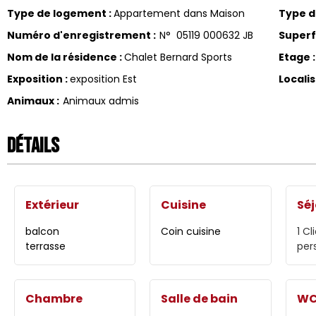
Type de logement
:
Appartement dans Maison
Type 
Numéro d'enregistrement
:
N°
05119 000632 JB
Superf
Nom de la résidence
:
Chalet Bernard Sports
Etage
:
Exposition
:
exposition Est
Locali
Animaux
:
Animaux admis
Détails
Extérieur
Cuisine
Séj
balcon
Coin cuisine
1
Cl
terrasse
per
Chambre
Salle de bain
W