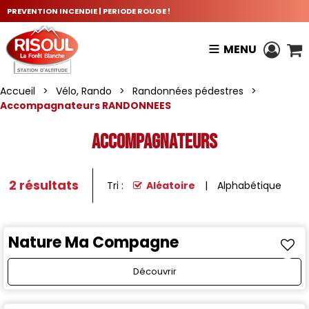
PREVENTION INCENDIE | PERIODE ROUGE !
MENU
Accueil
>
Vélo, Rando
>
Randonnées pédestres
>
Accompagnateurs RANDONNEES
Accompagnateurs
2
résultats
Tri :
Aléatoire
Alphabétique
Nature Ma Compagne
Découvrir