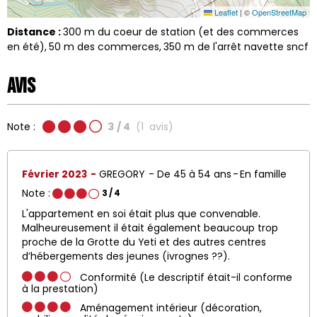
Leaflet
|
©
OpenStreetMap
Distance :
300
m du coeur de station (et des commerces
en été)
50
m des commerces
350
m de l'arrêt navette sncf
Avis
Note :
3
/ 4
(
1
avis
)
Février 2023
GREGORY
De 45 à 54 ans
En famille
Note :
3
/ 4
L'appartement en soi était plus que convenable.
Malheureusement il était également beaucoup trop
proche de la Grotte du Yeti et des autres centres
d’hébergements des jeunes (ivrognes ??).
Conformité (Le descriptif était-il conforme
à la prestation)
Aménagement intérieur (décoration,