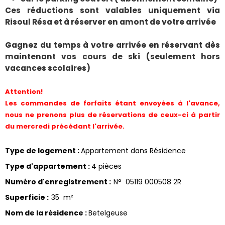
Ces réductions sont valables uniquement via
Risoul Résa et à réserver en amont de votre arrivée
Gagnez du temps à votre arrivée en réservant dès
maintenant vos cours de ski (seulement hors
vacances scolaires)
Attention!
Les commandes de forfaits étant envoyées à l'avance,
nous ne prenons plus de réservations de ceux-ci à partir
du mercredi précédant l'arrivée.
Type de logement
:
Appartement dans Résidence
Type d'appartement
:
4 pièces
Numéro d'enregistrement
:
N°
05119 000508 2R
Superficie
:
35
m²
Nom de la résidence
:
Betelgeuse