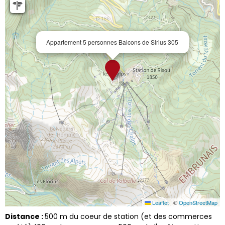
Appartement 5 personnes Balcons de Sirius 305
Leaflet
|
©
OpenStreetMap
Distance :
500
m du coeur de station (et des commerces