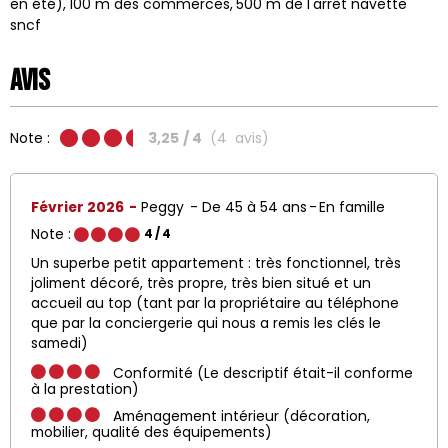
en été)
100
m des commerces
500
m de l'arrêt navette
sncf
Avis
Note :
3,25
/ 4
(
4
avis
)
Février 2026
Peggy
De 45 à 54 ans
En famille
Note :
4
/ 4
Un superbe petit appartement : très fonctionnel, très
joliment décoré, très propre, très bien situé et un
accueil au top (tant par la propriétaire au téléphone
que par la conciergerie qui nous a remis les clés le
samedi)
Conformité (Le descriptif était-il conforme
à la prestation)
Aménagement intérieur (décoration,
mobilier, qualité des équipements)