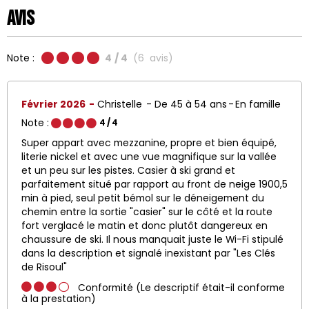
Avis
Note :
4
/ 4
(
6
avis
)
Février 2026
Christelle
De 45 à 54 ans
En famille
Note :
4
/ 4
Super appart avec mezzanine, propre et bien équipé,
literie nickel et avec une vue magnifique sur la vallée
et un peu sur les pistes. Casier à ski grand et
parfaitement situé par rapport au front de neige 1900,5
min à pied, seul petit bémol sur le déneigement du
chemin entre la sortie "casier" sur le côté et la route
fort verglacé le matin et donc plutôt dangereux en
chaussure de ski. Il nous manquait juste le Wi-Fi stipulé
dans la description et signalé inexistant par "Les Clés
de Risoul"
Conformité (Le descriptif était-il conforme
à la prestation)