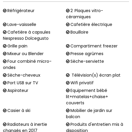
Réfrigérateur
2
Plaques vitro-
céramiques
Lave-vaisselle
Cafetière électrique
Cafetière à capsules
Bouilloire
Nespresso Dolcegusto
Grille pain
Compartiment freezer
Mixeur ou Blender
Presse agrûmes
Four combiné micro-
Sèche-serviette
ondes
Sèche-cheveux
Télévision(s) écran plat
Port USB sur TV
Wifi privatif
Aspirateur
Equipement bébé
lit+matelas+chaise+
couverts
Casier à ski
Mobilier de jardin sur
balcon
Radiateurs à inertie
Produits d'entretien mis à
changés en 2017
disposition