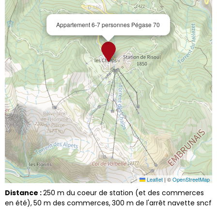
Appartement 6-7 personnes Pégase 70
Leaflet
|
©
OpenStreetMap
Distance :
250
m du coeur de station (et des commerces
en été)
50
m des commerces
300
m de l'arrêt navette sncf