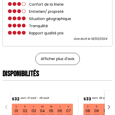
Confort de la literie
Entretien/ propreté
Situation géographique
Tranquilité
Rapport qualité prix
Avis écrit le 18/03/2024
Afficher plus d'avis
Disponibilités
S32
sam. 01 août - 08 août
S33
sam. 08 août - 15
S
D
L
M
M
J
V
S
D
L
S32 sam. 01 août - 08 août
01
02
03
04
05
06
07
08
09
10
11