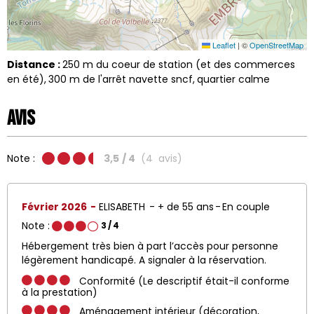
Leaflet
|
©
OpenStreetMap
Distance :
250
m du coeur de station (et des commerces
en été)
300
m de l'arrêt navette sncf
quartier calme
Avis
Note :
3,5
/ 4
(
4
avis
)
Février 2026
ELISABETH
+ de 55 ans
En couple
Note :
3
/ 4
Hébergement très bien à part l’accès pour personne
légèrement handicapé. A signaler à la réservation.
Conformité (Le descriptif était-il conforme
à la prestation)
Aménagement intérieur (décoration,