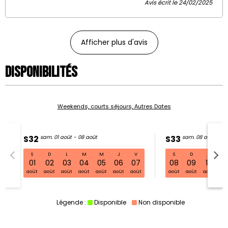
Avis écrit le 24/02/2025
Afficher plus d'avis
Disponibilités
Weekends, courts séjours, Autres Dates
S32
sam. 01 août - 08 août
S33
sam. 08 août - 15
S
D
L
M
M
J
V
S
D
L
S32 sam. 01 août - 08 août
01
02
03
04
05
06
07
08
09
10
11
août
août
août
août
août
août
août
août
août
août
ao
Légende :
Disponible
Non disponible