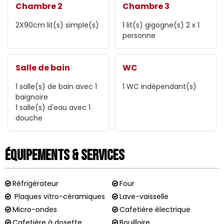
Chambre 2
Chambre 3
2X90cm
lit(s) simple(s)
1
lit(s) gigogne(s) 2 x 1
personne
Salle de bain
WC
1
salle(s) de bain avec 1
1
WC indépendant(s)
baignoire
1
salle(s) d'eau avec 1
douche
Équipements & Services
Réfrigérateur
Four
Plaques vitro-céramiques
Lave-vaisselle
Micro-ondes
Cafetière électrique
Cafetière à dosette
Bouilloire