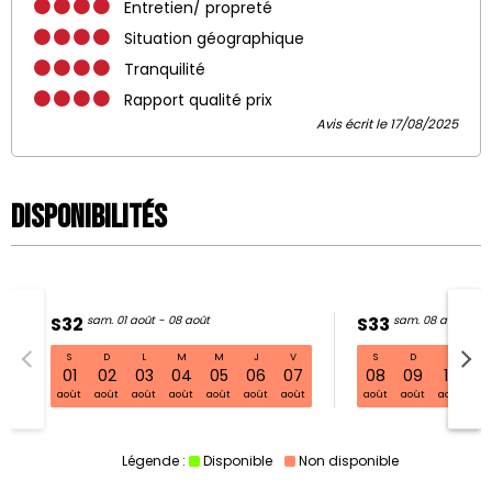
Entretien/ propreté
Situation géographique
Tranquilité
Rapport qualité prix
Avis écrit le 17/08/2025
Disponibilités
S32
sam. 01 août - 08 août
S33
sam. 08 août - 15
S
D
L
M
M
J
V
S
D
L
S32 sam. 01 août - 08 août
01
02
03
04
05
06
07
08
09
10
11
août
août
août
août
août
août
août
août
août
août
ao
Légende :
Disponible
Non disponible