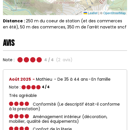
Leaflet
|
©
OpenStreetMap
Distance :
250
m du coeur de station (et des commerces
en été)
50
m des commerces
350
m de l'arrêt navette sncf
Avis
Note :
4
/ 4
(
2
avis
)
Août 2025
Mathieu
De 35 à 44 ans
En famille
Note :
4
/ 4
Très agréable
Conformité (Le descriptif était-il conforme
à la prestation)
Aménagement intérieur (décoration,
mobilier, qualité des équipements)
Confort de la literie