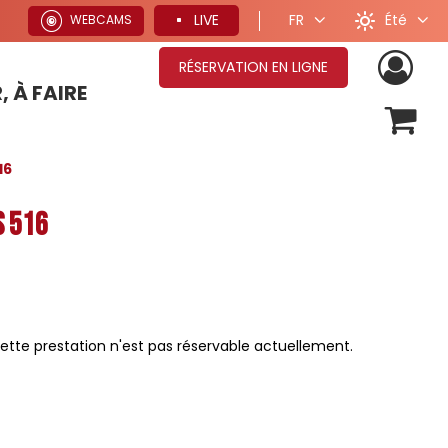
Été
LIVE
FR
WEBCAMS
RÉSERVATION EN LIGNE
, À FAIRE
OFFRES SÉJOURS HIVER
16
s 516
ette prestation n'est pas réservable actuellement.