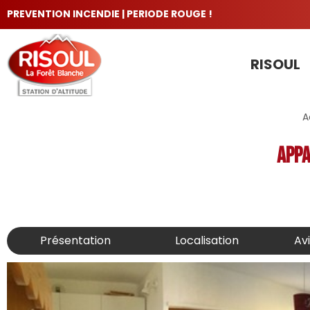
PREVENTION INCENDIE | PERIODE ROUGE !
RISOUL
LES INCONTOURNABLES
A
Appa
Présentation
Localisation
Av