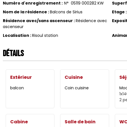
Numéro d'enregistrement
:
N°
05119 000282 KW
Superf
Nom de la résidence
:
Balcons de Sirius
Etage
:
Résidence avec/sans ascenseur
:
Résidence avec
Exposi
ascenseur
Localisation
:
Risoul station
Anima
Détails
Extérieur
Cuisine
Séj
balcon
Coin cuisine
Moq
1x1
2 p
Cabine
Salle de bain
W