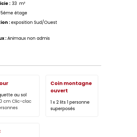
icie
:
33
m²
5éme étage
tion
:
exposition Sud/Ouest
ux
:
Animaux non admis
our
Coin montagne
ouvert
uette au sol
40 cm
Clic-clac
1 x 2 lits 1 personne
ersonnes
superposés
C