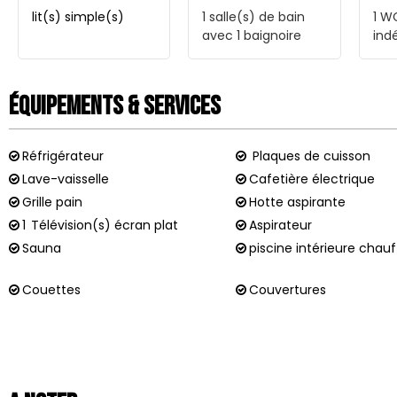
lit(s) simple(s)
1
salle(s) de bain
1
W
avec 1 baignoire
ind
Équipements & Services
Réfrigérateur
Plaques de cuisson
Lave-vaisselle
Cafetière électrique
Grille pain
Hotte aspirante
1
Télévision(s) écran plat
Aspirateur
Sauna
piscine intérieure chau
Couettes
Couvertures