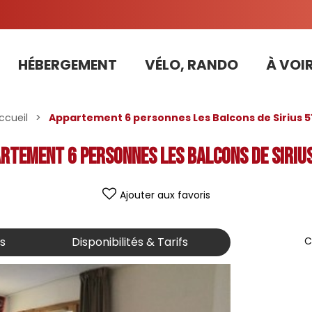
HÉBERGEMENT
VÉLO, RANDO
À VOIR
Tarifs préférentiels Risoul Résa (forfaits, parking ,matériel...)
ccueil
>
Appartement 6 personnes Les Balcons de Sirius 5
rtement 6 personnes Les Balcons de Siriu
Ajouter aux favoris
is
Disponibilités & Tarifs
C