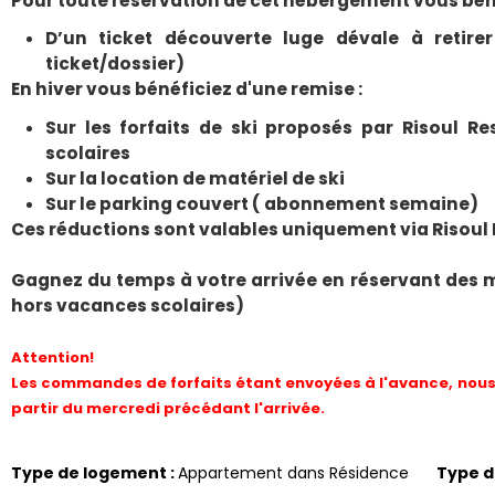
Pour toute réservation de cet hébergement vous béné
D’un ticket découverte luge dévale à retirer
ticket/dossier)
En hiver vous bénéficiez d'une remise :
Sur les forfaits de ski proposés par Risoul R
scolaires
Sur la location de matériel de ski
Sur le parking couvert ( abonnement semaine)
Ces réductions sont valables uniquement via Risoul
Gagnez du temps à votre arrivée en réservant des 
hors vacances scolaires)
Attention!
Les commandes de forfaits étant envoyées à l'avance, nous 
partir du mercredi précédant l'arrivée.
Type de logement
:
Appartement dans Résidence
Type 