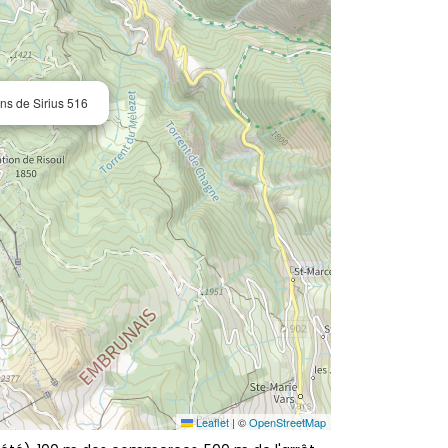
ns de Sirius 516
Leaflet
|
©
OpenStreetMap