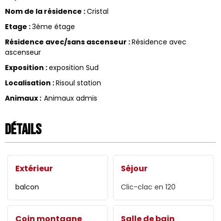
Nom de la résidence
:
Cristal
Etage
:
3éme étage
Résidence avec/sans ascenseur
:
Résidence avec
ascenseur
Exposition
:
exposition Sud
Localisation
:
Risoul station
Animaux
:
Animaux admis
Détails
Extérieur
Séjour
balcon
Clic-clac en
120
Coin montagne
Salle de bain