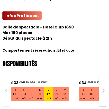
Infos Pratiques :
Salle de spectacle - Hotel Club 1850
Max 160 places
Début du spectacle à 21h
Comportement réservation
:
Billet daté
Disponibilités
S33
sam. 08 août - 15 août
S34
sam. 15 août - 22
S
D
L
M
M
J
V
S
D
L
S33 sam. 08 août - 15 août
08
09
10
11
12
13
14
15
16
17
1
août
août
août
août
août
août
août
août
août
août
ao