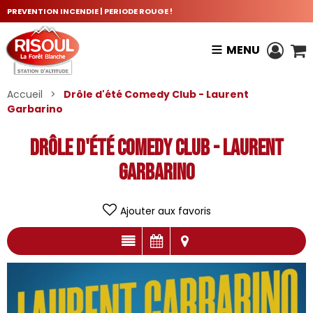
PREVENTION INCENDIE | PERIODE ROUGE !
MENU
Accueil
>
Drôle d'été Comedy Club - Laurent
Garbarino
Drôle d'été Comedy Club - Laurent
Garbarino
Ajouter aux favoris