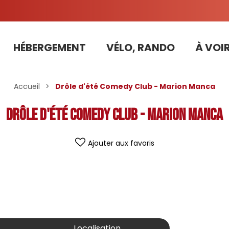
HÉBERGEMENT
VÉLO, RANDO
À VOIR
Tarifs préférentiels Risoul Résa (forfaits, parking ,matériel...)
Accueil
>
Drôle d'été Comedy Club - Marion Manca
Drôle d'été Comedy Club - Marion Manca
Ajouter aux favoris
Localisation