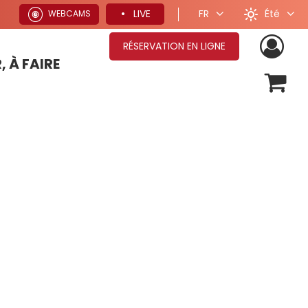
Été
LIVE
FR
WEBCAMS
RÉSERVATION EN LIGNE
, À FAIRE
OFFRES SÉJOURS HIVER