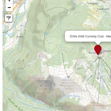
−
Drôle d'été Comedy Club - Ma