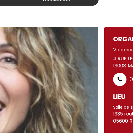
ORGA
Vacance
4 RUE L
13008
MA
0
LIEU
Salle de 
1335 rou
05600
R