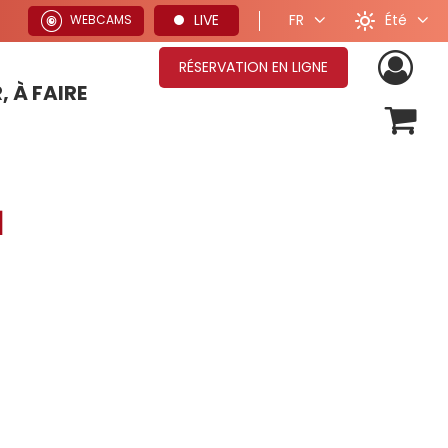
Été
LIVE
FR
WEBCAMS
RÉSERVATION EN LIGNE
, À FAIRE
OFFRES SÉJOURS HIVER
h