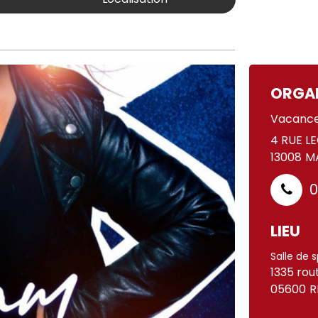
ORGA
Vacance
4 RUE L
13008
MA
0
LIEU
Salle de 
1335 rou
05600
R