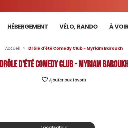
HÉBERGEMENT
VÉLO, RANDO
À VOIR
Tarifs préférentiels Risoul Résa (forfaits, parking ,matériel...)
Accueil
>
Drôle d'été Comedy Club - Myriam Baroukh
Drôle d'été Comedy Club - Myriam Barouk
Ajouter aux favoris
Localisation