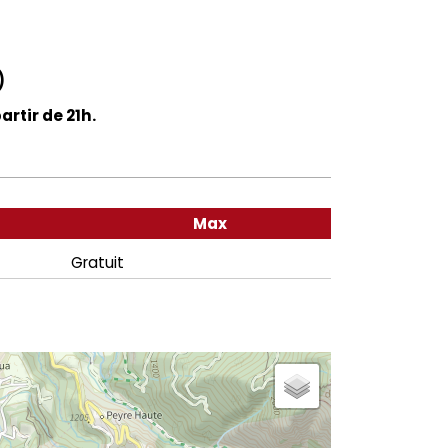
)
artir de 21h.
Max
Gratuit