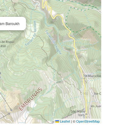
iam Baroukh
Leaflet
|
©
OpenStreetMap