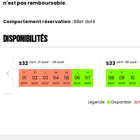
n'est pas remboursable.
Comportement réservation
:
Billet daté
Disponibilités
S32
sam. 01 août - 08 août
S33
sam. 08 août -
S
D
L
M
M
J
V
S
D
L
S32 sam. 
01
02
03
04
05
06
07
08
09
10
août
août
août
août
août
août
août
août
août
août
Légende :
Disponible