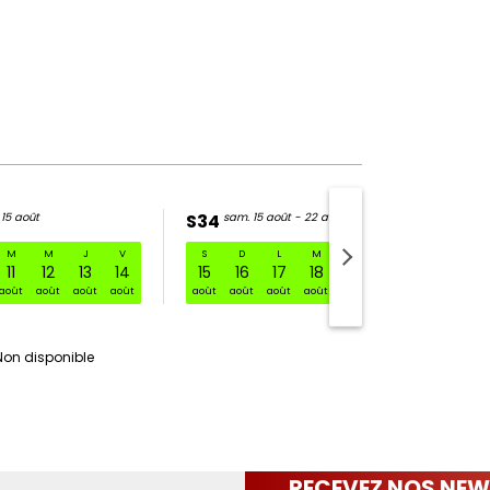
 15 août
S34
sam. 15 août - 22 août
M
M
J
V
S
D
L
M
M
J
V
01 août - 08 août
11
12
13
14
15
16
17
18
19
20
21
août
août
août
août
août
août
août
août
août
août
août
Non disponible
RECEVEZ NOS NEW