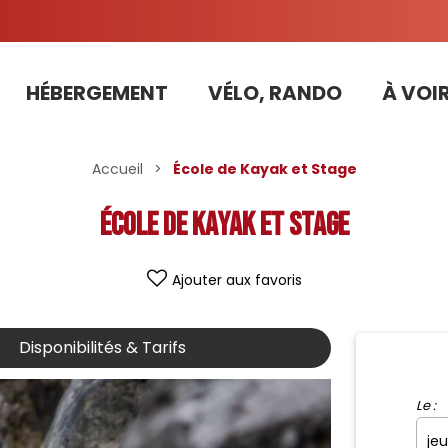
HÉBERGEMENT
VÉLO, RANDO
À VOIR
Tarifs préférentiels Risoul Résa (forfaits, parking ,matériel...)
Accueil
>
École de Kayak et Stage
École de Kayak et Stage
Ajouter aux favoris
Disponibilités & Tarifs
Le :