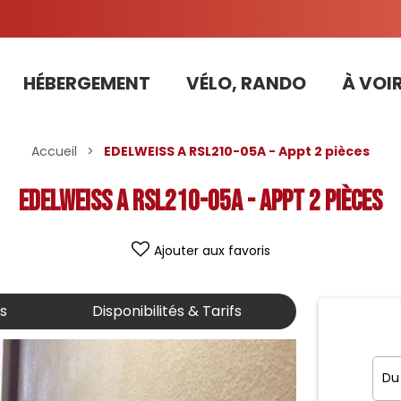
HÉBERGEMENT
VÉLO, RANDO
À VOIR
Tarifs préférentiels Risoul Résa (forfaits, parking ,matériel...)
Accueil
>
EDELWEISS A RSL210-05A - Appt 2 pièces
EDELWEISS A RSL210-05A - Appt 2 pièces
Ajouter aux favoris
is
Disponibilités & Tarifs