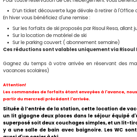
Pour toute réservation de cet hébergement vous bénéfici
D’un ticket découverte luge dévale à retirer à l'Office 
En hiver vous bénéficiez d'une remise :
Sur les forfaits de ski proposés par Risoul Resa, allant
Sur la location de matériel de ski
Sur le parking couvert ( abonnement semaine)
Ces réductions sont valables uniquement via Risoul
Gagnez du temps à votre arrivée en réservant des mai
vacances scolaires)
Attention!
Les commandes de forfaits étant envoyées à l'avance, nous 
partir du mercredi précédant l'arrivée.
Située à l’entrée de la station, cette location de 
un lit gigogne deux places dans le séjour équipé d'
superposé soit deux couchages simples, et un lit-tiroi
y a une salle de bain avec baignoire. Les WC son
aussi d'un casier à ski.