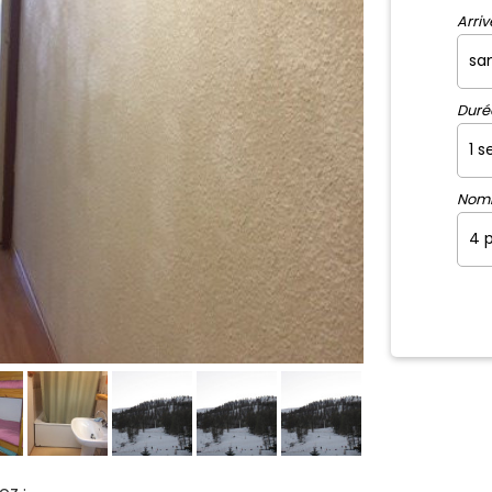
Arriv
Duré
Nom