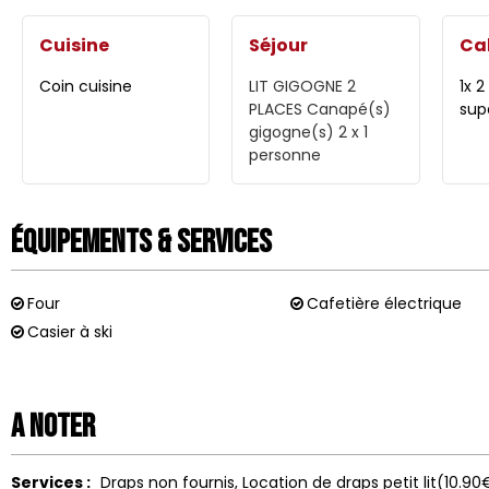
Cuisine
Séjour
Ca
Coin cuisine
LIT GIGOGNE 2
1x 2
PLACES
Canapé(s)
sup
gigogne(s) 2 x 1
personne
Équipements & Services
Four
Cafetière électrique
Casier à ski
A noter
Services :
Draps non fournis
Location de draps
petit lit(10.9