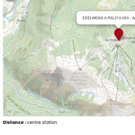
EDELWEISS A RSL210-05A - Ap
Distance :
centre station