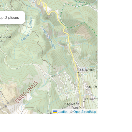
pt 2 pièces
Leaflet
|
©
OpenStreetMap