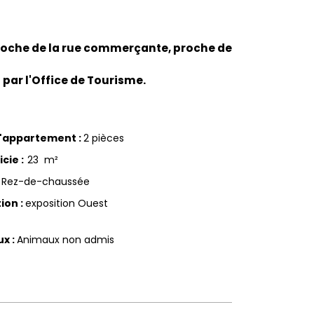
, proche de la rue commerçante, proche de
 par l'Office de Tourisme.
d'appartement
:
2 pièces
icie
:
23
m²
Rez-de-chaussée
tion
:
exposition Ouest
ux
:
Animaux non admis