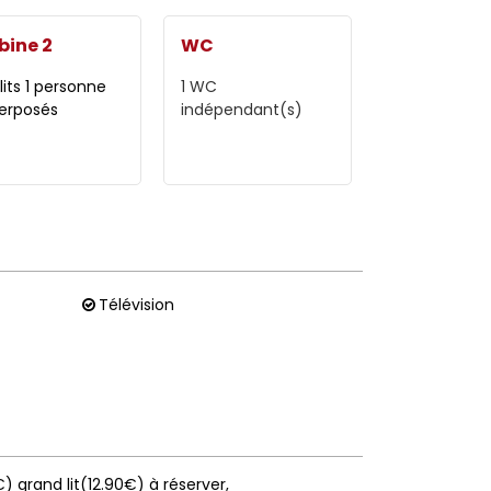
bine 2
WC
 lits 1 personne
1
WC
erposés
indépendant(s)
Télévision
0€) grand lit(12.90€) à réserver