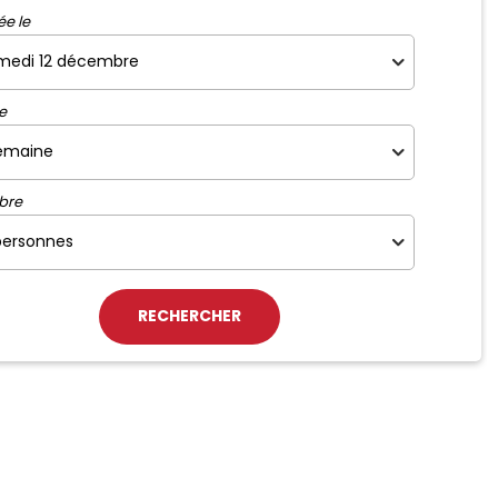
ée le
e
bre