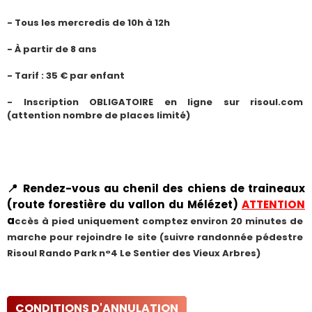
- Tous les mercredis de 10h à 12h
- À partir de 8 ans
- Tarif : 35 € par enfant
- Inscription OBLIGATOIRE en ligne sur risoul.com 
(attention nombre de places limité)
📍
Rendez-vous au chenil des chiens de traineaux
(route forestière du vallon du Mélézet)
ATTENTION
a
ccès à pied uniquement c
omptez environ 
20 minutes de 
marche
 pour rejoindre le site (suivre randonnée pédestre 
Risoul Rando Park n°4 Le Sentier des Vieux Arbres) 
CONDITIONS D'ANNULATION