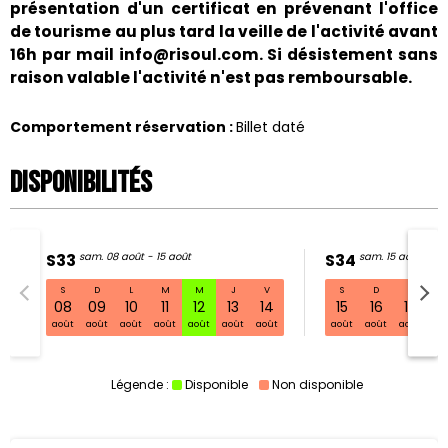
présentation d'un certificat en prévenant l'office
de tourisme au plus tard la veille de l'activité avant
16h par mail info@risoul.com. Si désistement sans
raison valable l'activité n'est pas remboursable.
Comportement réservation
:
Billet daté
Disponibilités
S33
sam. 08 août - 15 août
S34
sam. 15 août - 22
S
D
L
M
M
J
V
S
D
L
S33 sam. 08 août - 15 août
08
09
10
11
12
13
14
15
16
17
1
août
août
août
août
août
août
août
août
août
août
ao
Légende :
Disponible
Non disponible