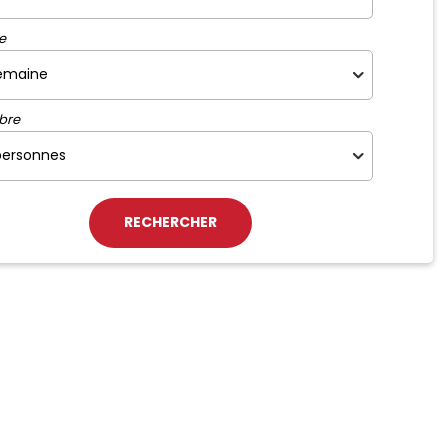
e
bre