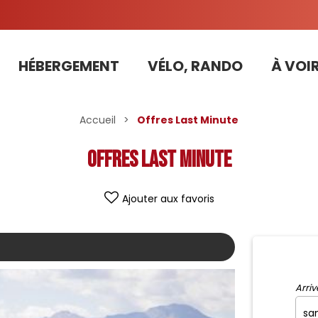
HÉBERGEMENT
VÉLO, RANDO
À VOIR
Tarifs préférentiels Risoul Résa (forfaits, parking ,matériel...)
Accueil
>
Offres Last Minute
Offres Last Minute
Ajouter aux favoris
Arriv