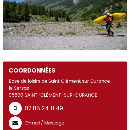
COORDONNÉES
Base de loisirs de Saint Clément sur Durance
le Sersas
05600
SAINT-CLÉMENT-SUR-DURANCE
07 85 24 11 49
E-mail / Message