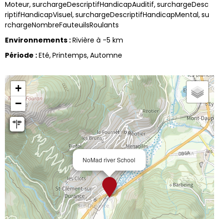
Moteur
surchargeDescriptifHandicapAuditif
surchargeDesc
riptifHandicapVisuel
surchargeDescriptifHandicapMental
su
rchargeNombreFauteuilsRoulants
Environnements
:
Rivière à -5 km
Période
:
Eté
Printemps
Automne
+
−
NoMad river School