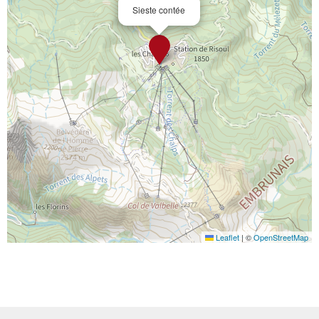
Sieste contée
Leaflet
|
©
OpenStreetMap