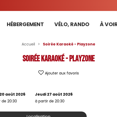
HÉBERGEMENT
VÉLO, RANDO
À VOIR
Tarifs préférentiels Risoul Résa (forfaits, parking ,matériel...)
Accueil
>
Soirée Karaoké - Playzone
Soirée Karaoké - Playzone
Ajouter aux favoris
 20 août 2026
Jeudi 27 août 2026
r de 20:30
à partir de 20:30
Localisation