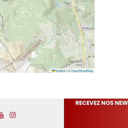
Leaflet
|
©
OpenStreetMap
RECEVEZ NOS NEW