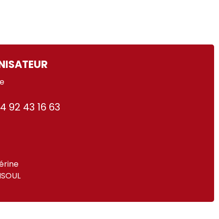
NISATEUR
ne
4 92 43 16 63
érine
ISOUL