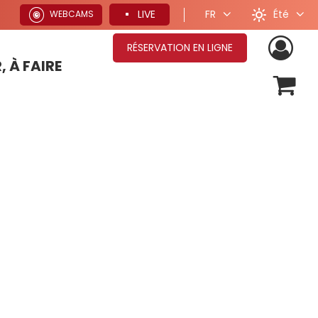
Été
LIVE
FR
WEBCAMS
RÉSERVATION EN LIGNE
, À FAIRE
OFFRES SÉJOURS HIVER