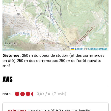
Leaflet
|
©
OpenStreetMap
Distance :
250
m du coeur de station (et des commerces
en été)
250
m des commerces
250
m de l'arrêt navette
sncf
Avis
Note :
3,57
/ 4
(
7
avis
)