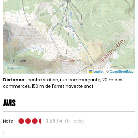
Leaflet
|
©
OpenStreetMap
Distance :
centre station
rue commerçante
20
m des
commerces
150
m de l'arrêt navette sncf
Avis
Note :
3,29
/ 4
(
14
avis
)