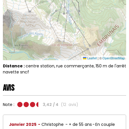
Leaflet
|
©
OpenStreetMap
Distance :
centre station
rue commerçante
150
m de l'arrêt
navette sncf
Avis
Note :
3,42
/ 4
(
12
avis
)
Janvier 2025
Christophe
+ de 55 ans
En couple