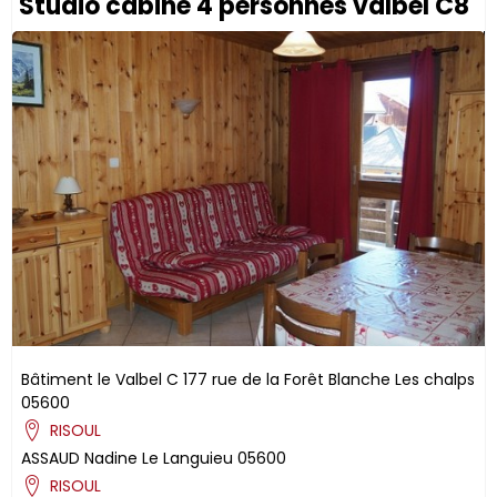
Studio cabine 4 personnes valbel C8
Bâtiment le Valbel C
177 rue de la Forêt Blanche
Les chalps
05600
RISOUL
ASSAUD
Nadine
Le Languieu
05600
RISOUL