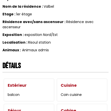
Nom de la résidence
:
Valbel
Etage
:
1er étage
Résidence avec/sans ascenseur
:
Résidence avec
ascenseur
Exposition
:
exposition Nord/Est
Localisation
:
Risoul station
Animaux
:
Animaux admis
Détails
Extérieur
Cuisine
balcon
Coin cuisine
Séjour
Cabine