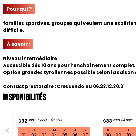
Pour qui ?
familles sportives, groupes qui veulent une expérie
difficile.
À savoir :
Niveau intermédiaire.
Accessible dès 10 ans pour l’enchaînement complet.
Option grandes tyroliennes possible selon la saison e
Contact prestataire : Crescendo au 06.23.12.30.21
Disponibilités
S32
sam. 01 août - 08 août
S33
sam. 08 août -
S
D
L
M
M
J
V
S
D
L
S32 sam. 
01
02
03
04
05
06
07
08
09
10