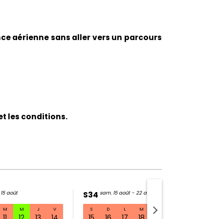
nce aérienne sans aller vers un parcours
t les conditions.
 15 août
S34
sam. 15 août - 22 août
M
M
J
V
S
D
L
M
M
J
V
01 août - 08 août
11
12
13
14
15
16
17
18
19
20
21