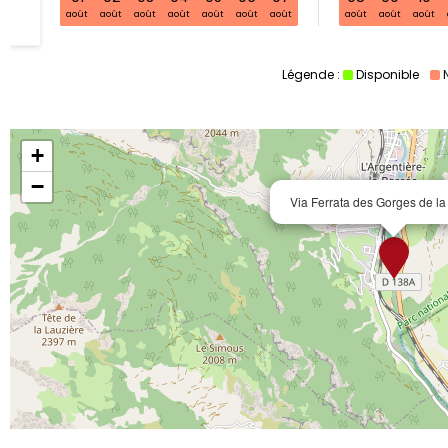
août
août
août
août
août
août
août
août
août
août
Légende :
Disponible
+
−
Via Ferrata des Gorges de l