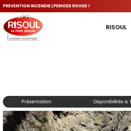
PREVENTION INCENDIE | PERIODE ROUGE !
RISOUL
LES INCONTOURNABLES
Présentation
Disponibilités & 