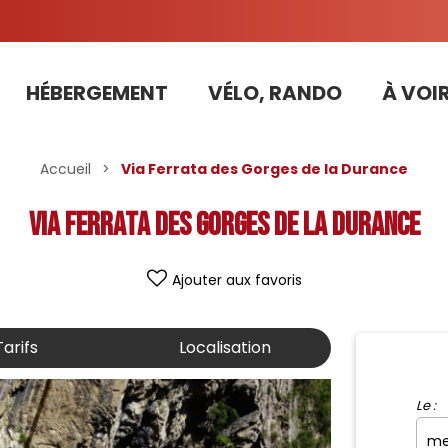
HÉBERGEMENT
VÉLO, RANDO
À VOIR
Tarifs préférentiels Risoul Résa (forfaits, parking ,matériel...)
Accueil
>
Via Ferrata des Gorges de la Durance
Via Ferrata des Gorges de la Durance
Ajouter aux favoris
Tarifs
Localisation
Le :