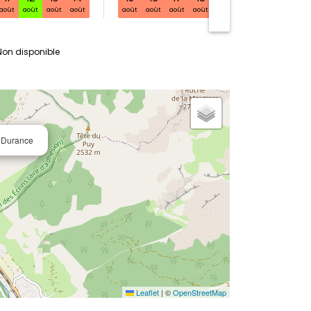
août
août
août
août
août
août
août
août
août
août
août
Non disponible
a Durance
Leaflet
|
©
OpenStreetMap