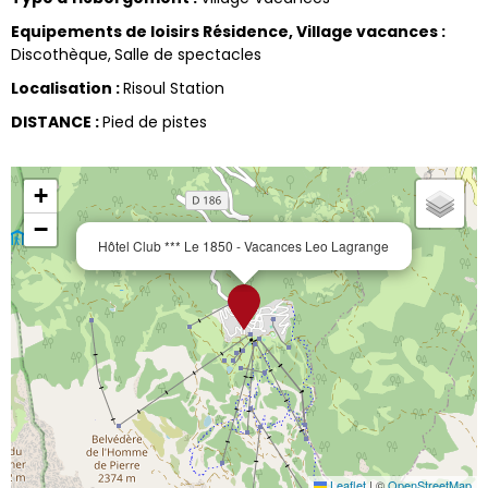
Equipements de loisirs Résidence, Village vacances
:
Discothèque
Salle de spectacles
Localisation
:
Risoul Station
DISTANCE
:
Pied de pistes
+
−
Hôtel Club *** Le 1850 - Vacances Leo Lagrange
Leaflet
|
©
OpenStreetMap