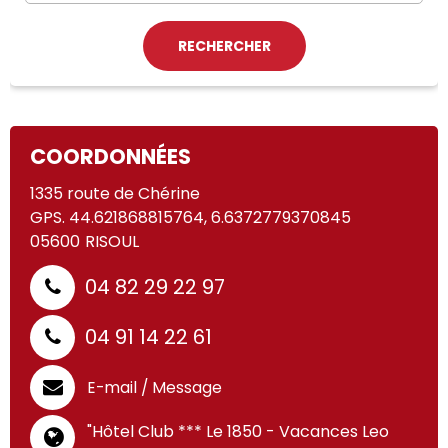
COORDONNÉES
1335 route de Chérine
GPS. 44.621868815764, 6.6372779370845
05600
RISOUL
04 82 29 22 97
04 91 14 22 61
E-mail / Message
"Hôtel Club *** Le 1850 - Vacances Leo